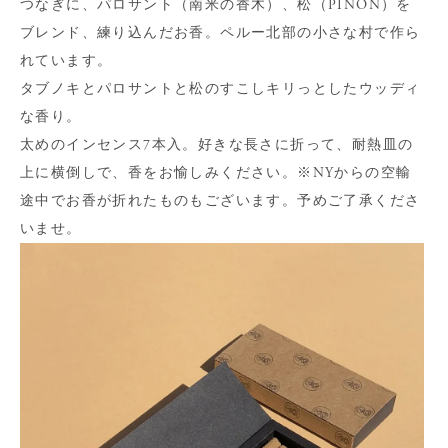
つなぎに、パロサント（南米の香木）、松（PINON）を
ブレンド、練り込んだお香。ペルー北部の小さな村で作ら
れています。
タブノキとパロサントと松のすこしキリっとしたウッディ
な香り。
太めのインセンス7本入。好きな長さに折って、耐熱皿の
上に横倒しで、香をお愉しみください。※NYからの空輸
途中でお香が折れたものもございます。予めご了承くださ
いませ。