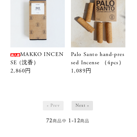
MAKKO INCEN
Palo Santo hand-pres
SE (沈香）
sed Incense （4pcs）
2,860円
1,089円
« Prev
Next »
72
1-12
商品中
商品