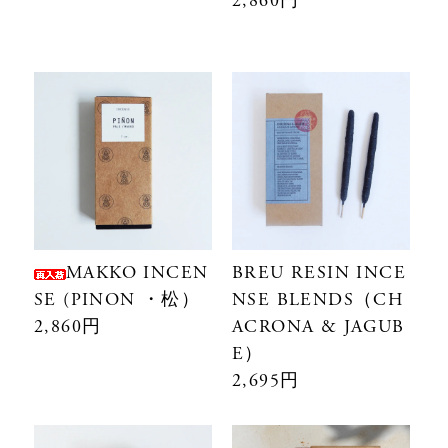
2,860円
MAKKO INCEN
BREU RESIN INCE
SE (PINON ・松）
NSE BLENDS（CH
2,860円
ACRONA & JAGUB
E）
2,695円