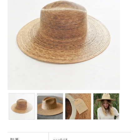
acc048
型番