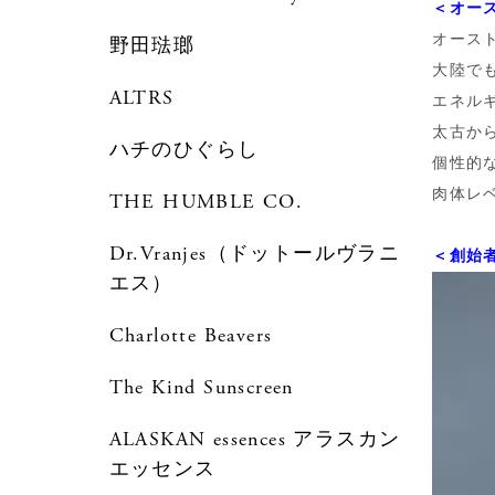
＜オー
オース
野田琺瑯
大陸で
ALTRS
エネル
太古か
ハチのひぐらし
個性的
肉体レ
THE HUMBLE CO.
Dr.Vranjes（ドットールヴラニ
＜創始
エス）
Charlotte Beavers
The Kind Sunscreen
ALASKAN essences アラスカン
エッセンス