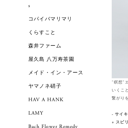
s
コパイバマリマリ
くらすこと
森井ファーム
屋久島 八万寿茶園
メイド・イン・アース
"瞑想
ヤマノネ硝子
いくこ
繋がり
HAV A HANK
LAMY
- サ
+ ス
Bach Flower Remedy