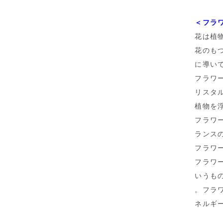
＜フラ
花は植
花のも
に導い
フラワ
リスタ
植物を
フラワ
ランス
フラワ
フラワ
いうも
。フラ
ネルギ