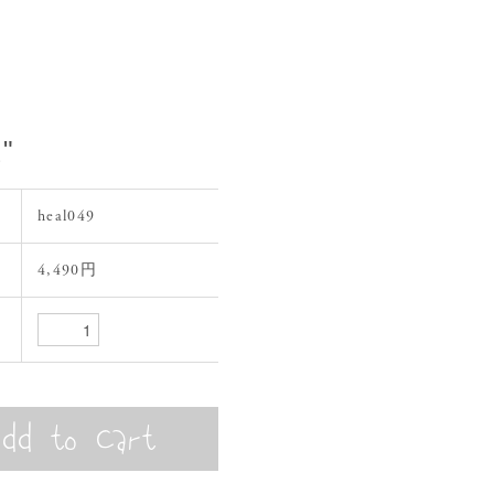
"
heal049
4,490円
格