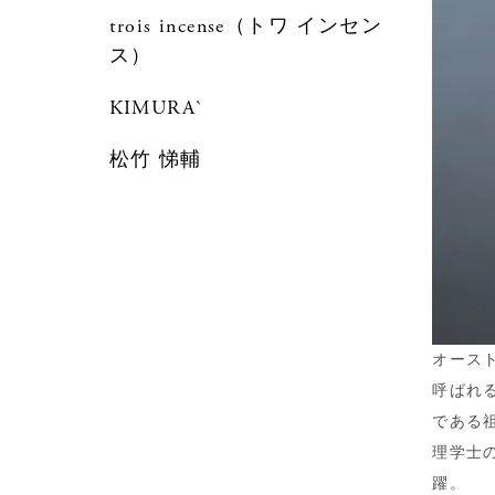
trois incense（トワ インセン
ス）
KIMURA`
松竹 悌輔
オース
呼ばれ
である
理学士
躍。