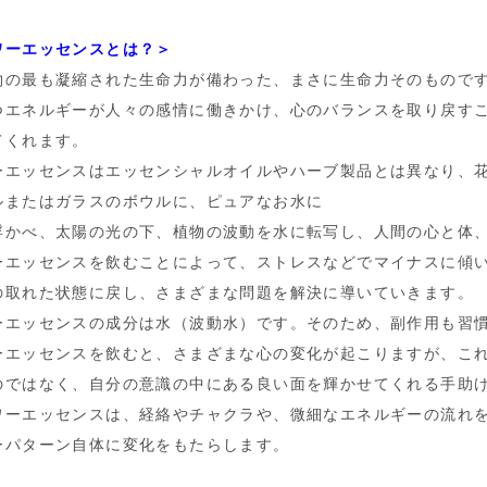
ワーエッセンスとは？＞
物の最も凝縮された生命力が備わった、まさに生命力そのもので
つエネルギーが人々の感情に働きかけ、心のバランスを取り戻す
てくれます。
ーエッセンスはエッセンシャルオイルやハーブ製品とは異なり、
ルまたはガラスのボウルに、ピュアなお水に
浮かべ、太陽の光の下、植物の波動を水に転写し、人間の心と体
ーエッセンスを飲むことによって、ストレスなどでマイナスに傾
の取れた状態に戻し、さまざまな問題を解決に導いていきます。
ーエッセンスの成分は水（波動水）です。そのため、副作用も習
ーエッセンスを飲むと、さまざまな心の変化が起こりますが、こ
のではなく、自分の意識の中にある良い面を輝かせてくれる手助
ワーエッセンスは、経絡やチャクラや、微細なエネルギーの流れ
ーパターン自体に変化をもたらします。