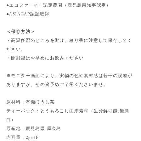
●エコファーマー認定農園（鹿児島県知事認定）
●ASIAGAP認証取得
＜保存方法＞
・高温多湿のところを避け、移り香に注意して保存してく
ださい。
・開封後はお早めにお飲みください
※モニター画面により、実物の色や素材感は若干の誤差が
ありますが、その旨予めご了承くださいませ。
原材料：有機ほうじ茶
ティーパック：とうもろこし由来素材（生分解可能,無漂
白）
原産地：鹿児島県 屋久島
内容量：2g×5P