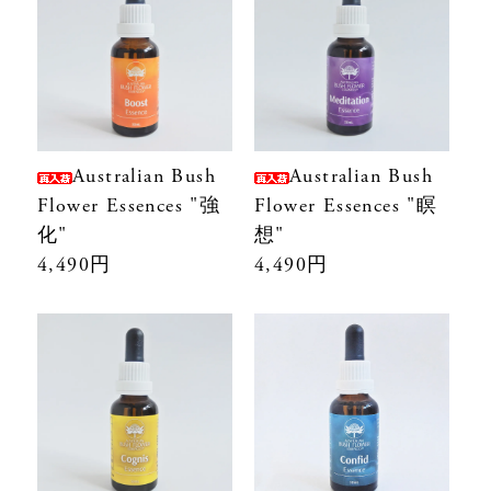
Australian Bush
Australian Bush
Flower Essences "強
Flower Essences "瞑
化"
想"
4,490円
4,490円